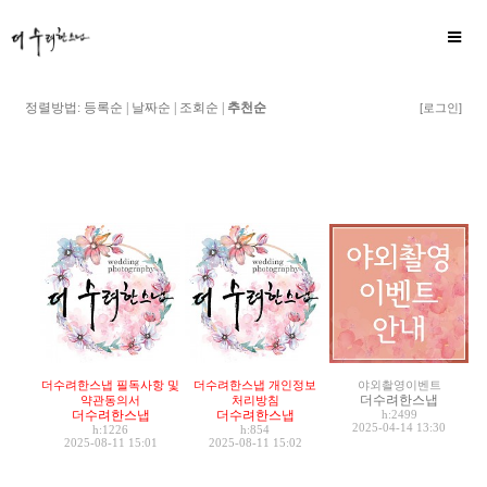
정렬방법:
등록순
|
날짜순
|
조회순
|
추천순
[로그인]
더수려한스냅 필독사항 및
더수려한스냅 개인정보
야외촬영이벤트
더수려한스냅
약관동의서
처리방침
더수려한스냅
더수려한스냅
h:2499
2025-04-14 13:30
h:1226
h:854
2025-08-11 15:01
2025-08-11 15:02